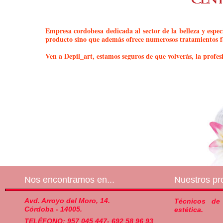
Empresa cordobesa dedicada al sector de la belleza y especi
producto sino que además ofrece numerosos tratamientos fac
Ven a Depil_art, estamos seguros de que volverás, la profesi
Nos encontramos en...
Nuestros pro
Avd. Arroyo del Moro, 14.
Técnicos de
Córdoba - 14005.
estética.
TELÉFONO: 957 045 447- 692 58 96 93